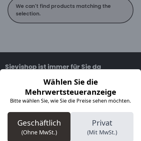
We can't find products matching the
selection.
Sievishop ist immer für Sie da
Wählen Sie die
Wir sind von Montag bis Freitag von 09:00 bis 17:30
Mehrwertsteueranzeige
verfügbar. Bereit, alle Ihre Fragen zu beantworten.
Bitte wählen Sie, wie Sie die Preise sehen möchten.
Phone
+32 14 18 69 08
Geschäftlich
Privat
(Ohne MwSt.)
(Mit MwSt.)
WhatsApp