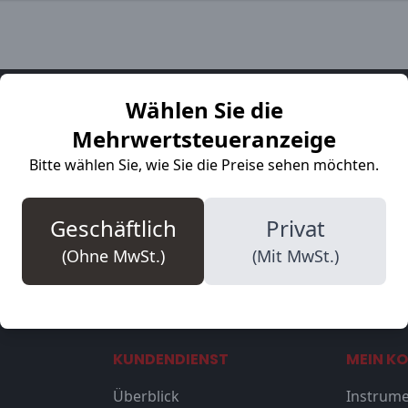
Wählen Sie die
r für Sie da
Mehrwertsteueranzeige
Bitte wählen Sie, wie Sie die Preise sehen möchten.
ag von 09:00 bis 17:30 verfügbar. Bereit, alle Ihre Fragen z
Geschäftlich
Privat
WhatsApp
Start chat
(Ohne MwSt.)
(Mit MwSt.)
KUNDENDIENST
MEIN K
Überblick
Instrume