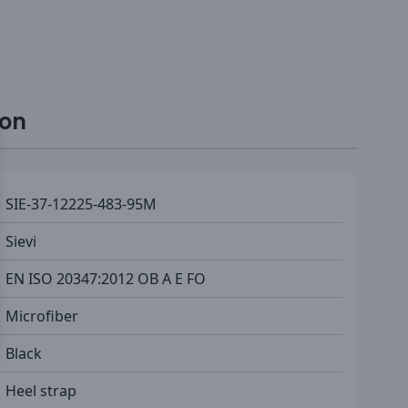
ion
SIE-37-12225-483-95M
Sievi
EN ISO 20347:2012 OB A E FO
Microfiber
Black
Heel strap