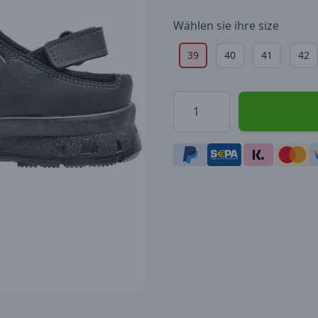
Wählen sie ihre
size
39
40
41
42
Menge