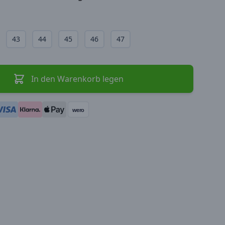
43
44
45
46
47
In den Warenkorb legen
wero