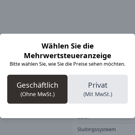
More Informat
Wählen Sie die
Mehrwertsteueranzeige
Bitte wählen Sie, wie Sie die Preise sehen möchten.
delle ist robuste,
SKU
euchtigkeit effektiv von
ters und von dort aus
Marke
Geschäftlich
Privat
omische, ganzflächige
Veiligheidsklasse
(Ohne MwSt.)
(Mit MwSt.)
rt. Die neu gestaltete
Bovenmateriaal
Color
Sluitingssysteem