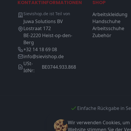
KONTAKTINFORMATIONEN
SHOP
Sievishop.de ist Teil von
Arbeitskleidung
Juwa Solutions BV
Handschuhe
Lostraat 172
Arbeitsschuhe
BE-2220 Heist-op-den-
Zubehör
Berg
+32 14 18 69 08
info@sievishop.de
USt-
BE0744.933.868
IdNr:
Einfache Rückgabe in S
Wir verwenden Cookies, um I
Website stimmen Sie der V