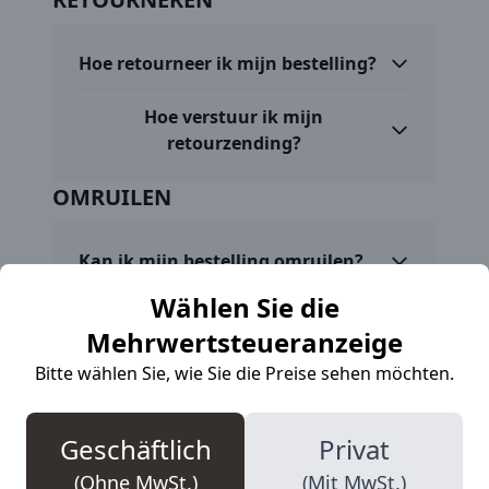
Hoe retourneer ik mijn bestelling?
Hoe verstuur ik mijn
retourzending?
OMRUILEN
Kan ik mijn bestelling omruilen?
Wählen Sie die
Hoe verstuur ik mijn
Mehrwertsteueranzeige
retourzending?
Bitte wählen Sie, wie Sie die Preise sehen möchten.
TERUGBETALEN
Geschäftlich
Privat
Wanneer mag ik verwachten dat de
(Ohne MwSt.)
(Mit MwSt.)
terugbetaling voor mijn