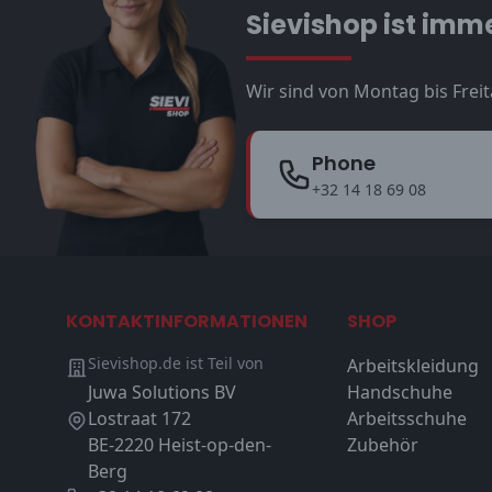
Sievishop ist imme
Wir sind von Montag bis Freit
Phone
+32 14 18 69 08
KONTAKTINFORMATIONEN
SHOP
Sievishop.de ist Teil von
Arbeitskleidung
Juwa Solutions BV
Handschuhe
Lostraat 172
Arbeitsschuhe
BE-2220 Heist-op-den-
Zubehör
Berg