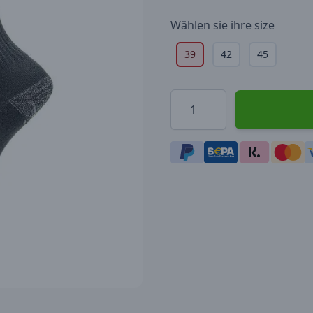
Wählen sie ihre
size
39
42
45
Menge