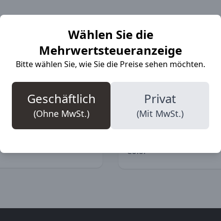
Wählen Sie die
Mehrwertsteueranzeige
More Informat
Bitte wählen Sie, wie Sie die Preise sehen möchten.
Geschäftlich
Privat
umwollsocken. Die
SKU
(Ohne MwSt.)
(Mit MwSt.)
los und scheuern daher
31 % Polyamid, 2 %
Marke
40 °C, nicht
Color