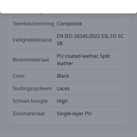
S-normering
S3L
Teenbescherming
Composite
EN ISO 20345:2022 S3L FO SC
Veiligheidsklasse
SR
PU coated leather, Split
Bovenmateriaal
leather
Color
Black
Sluitingssysteem
Laces
Schoen hoogte
High
Zoolmateriaal
Single-layer PU