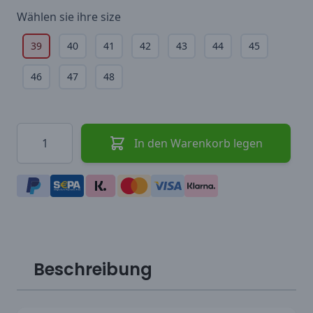
Wählen sie ihre
size
39
40
41
42
43
44
45
46
47
48
Menge
In den Warenkorb legen
Beschreibung