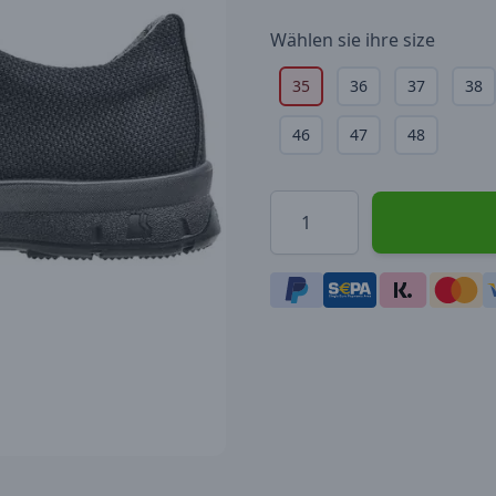
Wählen sie ihre
size
35
36
37
38
46
47
48
Menge