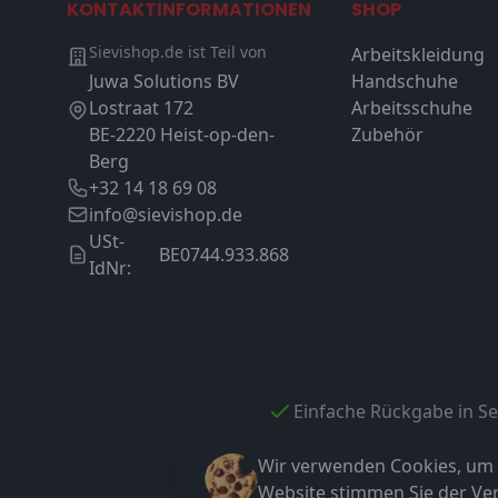
KONTAKTINFORMATIONEN
SHOP
Sievishop.de ist Teil von
Arbeitskleidung
Juwa Solutions BV
Handschuhe
Lostraat 172
Arbeitsschuhe
BE-2220 Heist-op-den-
Zubehör
Berg
+32 14 18 69 08
info@sievishop.de
USt-
BE0744.933.868
IdNr:
Einfache Rückgabe in S
Wir verwenden Cookies, um I
Website stimmen Sie der V