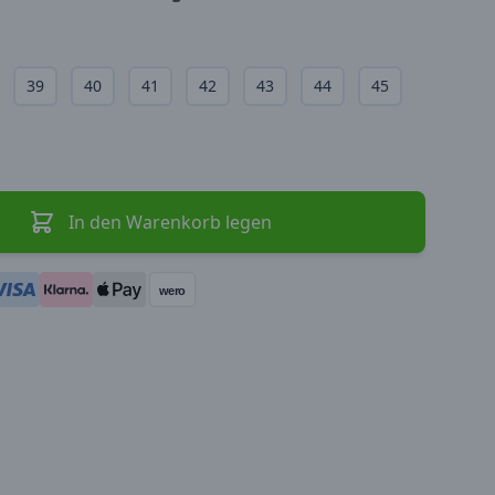
39
40
41
42
43
44
45
In den Warenkorb legen
wero