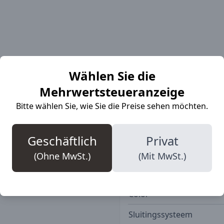
More Informat
Wählen Sie die
Mehrwertsteueranzeige
Bitte wählen Sie, wie Sie die Preise sehen möchten.
Energy®-
SKU
etische Energie an den
Schuhe besonders leicht
Marke
Geschäftlich
Privat
ie Sievi Comfort-
Veiligheidsklasse
(Ohne MwSt.)
(Mit MwSt.)
r warm und trocken. ESD-
gesohlen nach DGUV.
Bovenmateriaal
Color
Sluitingssysteem