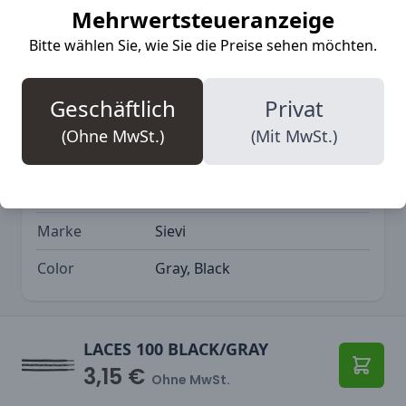
Mehrwertsteueranzeige
Ihr Schuhmodell.
Bitte wählen Sie, wie Sie die Preise sehen möchten.
Geschäftlich
Privat
More Information
(Ohne MwSt.)
(Mit MwSt.)
SKU
SIE-00-99100-000-00H
Marke
Sievi
Color
Gray, Black
LACES 100 BLACK/GRAY
3,15 €
In den
Ohne MwSt.