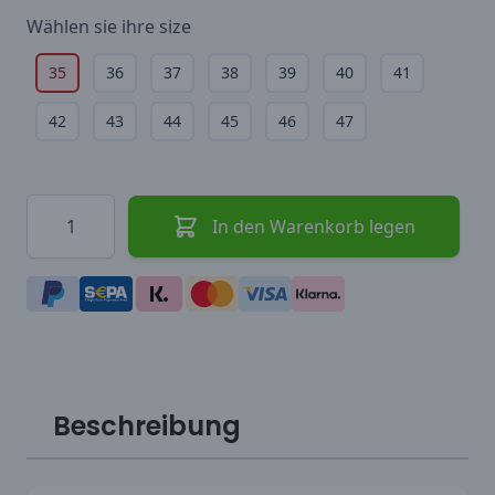
Wählen sie ihre
size
35
36
37
38
39
40
41
42
43
44
45
46
47
Menge
In den Warenkorb legen
Beschreibung