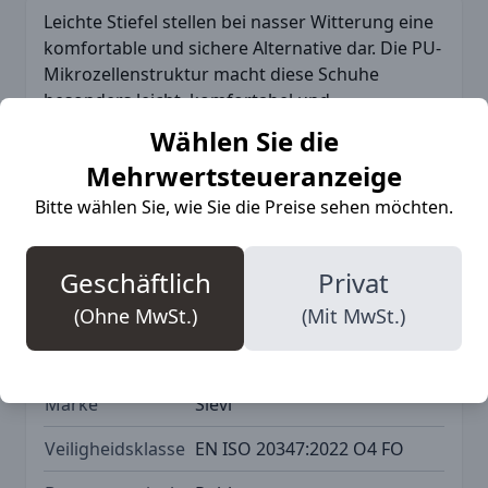
Leichte Stiefel stellen bei nasser Witterung eine
komfortable und sichere Alternative dar. Die PU-
Mikrozellenstruktur macht diese Schuhe
besonders leicht, komfortabel und
verschleißfest. Zertifiziert für orthopädische
Wählen Sie die
Einlegesohlen nach DGUV.
Mehrwertsteueranzeige
Bitte wählen Sie, wie Sie die Preise sehen möchten.
More Information
Geschäftlich
Privat
(Ohne MwSt.)
(Mit MwSt.)
SKU
SIE-95-41012-112-95M
Marke
Sievi
Veiligheidsklasse
EN ISO 20347:2022 O4 FO