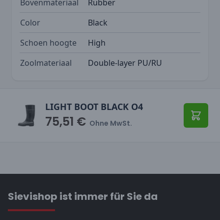
Bovenmateriaal
Rubber
Color
Black
Schoen hoogte
High
Zoolmateriaal
Double-layer PU/RU
LIGHT BOOT BLACK O4
75,51 €
In den
Ohne MwSt.
Sievishop ist immer für Sie da