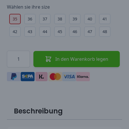
Wählen sie ihre
size
35
36
37
38
39
40
41
42
43
44
45
46
47
48
Menge
In den Warenkorb legen
Beschreibung