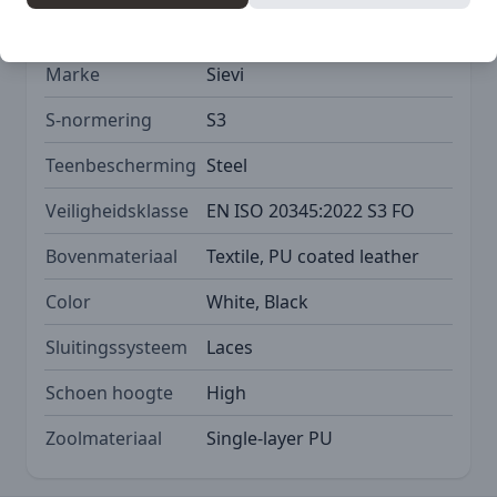
SKU
SIE-42-52135-302-93M
Marke
Sievi
S-normering
S3
Teenbescherming
Steel
Veiligheidsklasse
EN ISO 20345:2022 S3 FO
Bovenmateriaal
Textile, PU coated leather
Color
White, Black
Sluitingssysteem
Laces
Schoen hoogte
High
Zoolmateriaal
Single-layer PU