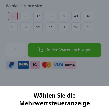
Wählen sie ihre
size
35
36
37
38
39
40
41
42
43
44
45
46
47
48
Menge
In den Warenkorb legen
Beschreibung
Wählen Sie die
Mehrwertsteueranzeige