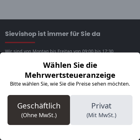
Sievishop ist immer für Sie da
Wir sind von Montag bis Freitag von 09:00 bis 17:30
verfügbar. Bereit, alle Ihre Fragen zu beantworten.
Wählen Sie die
Mehrwertsteueranzeige
Phone
Bitte wählen Sie, wie Sie die Preise sehen möchten.
+32 14 18 69 08
WhatsApp
Geschäftlich
Privat
Start chat
(Ohne MwSt.)
(Mit MwSt.)
Senden Sie eine E-Mail
info@sievishop.de