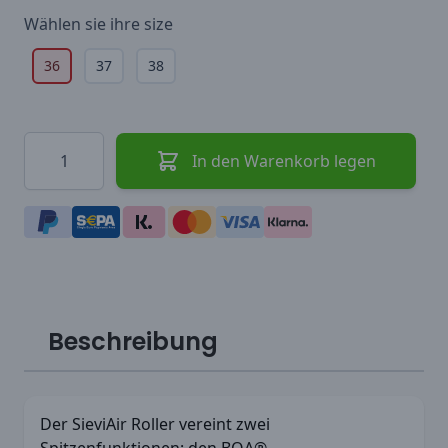
Wählen sie ihre
size
36
37
38
Menge
In den Warenkorb legen
Beschreibung
Der SieviAir Roller vereint zwei
Spitzenfunktionen: den BOA®-