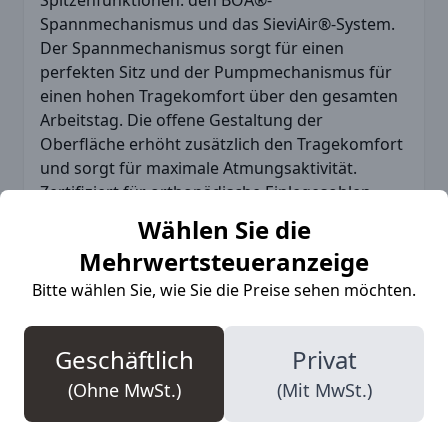
Spannmechanismus und das SieviAir®-System.
Der Spannmechanismus sorgt für einen
perfekten Sitz und der Pumpmechanismus für
einen hohen Tragekomfort über den gesamten
Arbeitstag. Die offene Gestaltung der
Oberfläche erhöht zusätzlich den Tragekomfort
und sorgt für maximale Atmungsaktivität.
Zertifiziert für orthopädische Einlegesohlen
nach DGUV.
Wählen Sie die
Mehrwertsteueranzeige
Bitte wählen Sie, wie Sie die Preise sehen möchten.
More Information
Geschäftlich
Privat
(Ohne MwSt.)
(Mit MwSt.)
SKU
SIE-43-52524-182-92M
Marke
Sievi