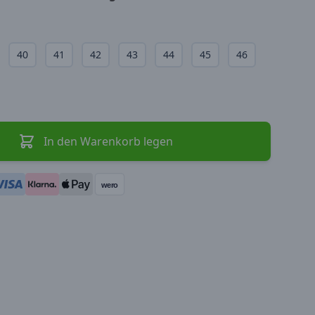
40
41
42
43
44
45
46
In den Warenkorb legen
wero