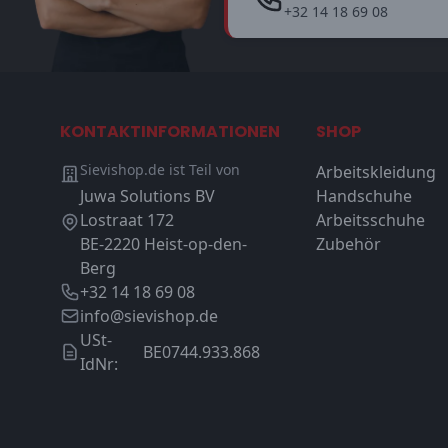
+32 14 18 69 08
KONTAKTINFORMATIONEN
SHOP
Sievishop.de ist Teil von
Arbeitskleidung
Juwa Solutions BV
Handschuhe
Lostraat 172
Arbeitsschuhe
BE-2220 Heist-op-den-
Zubehör
Berg
+32 14 18 69 08
info@sievishop.de
USt-
BE0744.933.868
IdNr: