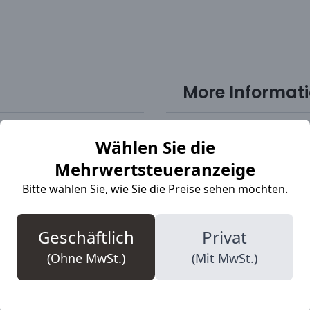
More Informat
Wählen Sie die
mit Zehen- und
SKU
Mehrwertsteueranzeige
ie PU-Zehenkappe gewährt
 robustes Leder und
Marke
Bitte wählen Sie, wie Sie die Preise sehen möchten.
t effektiv ab und hält
S-normering
r Sohle werden durch das
chen Tragekomfort sorgen
Geschäftlich
Privat
Teenbescherming
ische Einlegesohlen nach
(Ohne MwSt.)
(Mit MwSt.)
Veiligheidsklasse
Bovenmateriaal