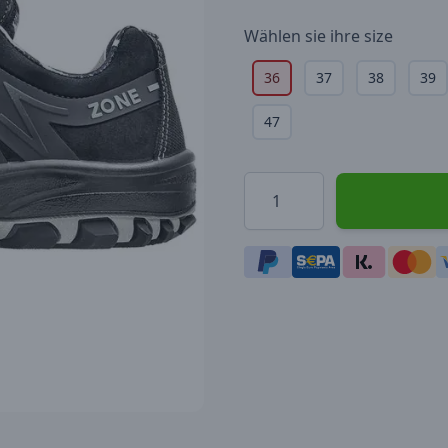
Wählen sie ihre
size
36
37
38
39
47
Menge